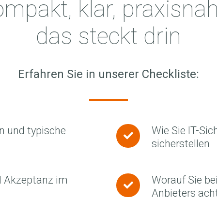
mpakt, klar, praxisna
das steckt drin
Erfahren Sie in unserer Checkliste:
en und typische
Wie Sie IT-Si
Wie
sicherstellen
Sie
IT-
Sicherheit
d Akzeptanz im
Worauf Sie be
Worauf
und
Anbieters acht
Sie
Datenschutz
bei
von