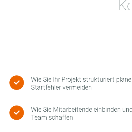
Ko
Wie Sie Ihr Projekt strukturiert plan
Wie
Startfehler vermeiden
Sie
Ihr
Projekt
Wie Sie Mitarbeitende einbinden un
Wie
strukturiert
Team schaffen
Sie
planen
Mitarbeitende
und