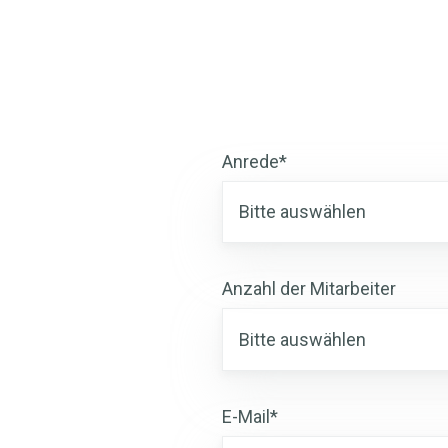
einbinden
typische
und
Startfehler
Akzeptanz
vermeiden
im
Team
schaffen
Anrede
*
Anzahl der Mitarbeiter
E-Mail
*